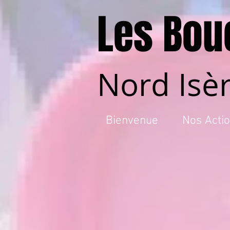
Les Bou
Nord Isè
Bienvenue
Nos Acti