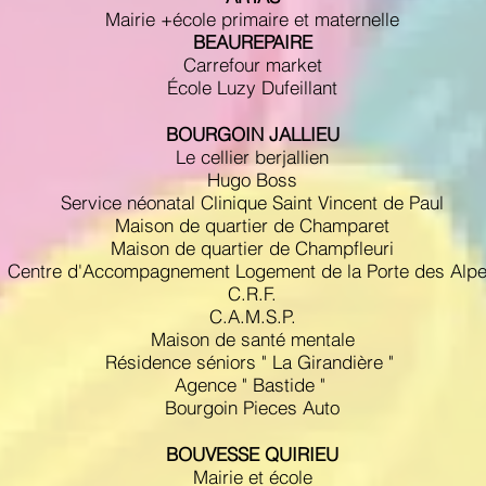
Mairie +école primaire et maternelle
BEAUREPAIRE
Carrefour market
École Luzy Dufeillant
BOURGOIN JALLIEU
Le cellier berjallien
Hugo Boss
Service néonatal Clinique Saint Vincent de Paul
Maison de quartier de Champaret
Maison de quartier de Champfleuri
Centre d'Accompagnement Logement de la Porte des Alp
C.R.F.
C.A.M.S.P.
Maison de santé mentale
Résidence séniors " La Girandière "
Agence " Bastide "
Bourgoin Pieces Auto
BOUVESSE QUIRIEU
Mairie et école