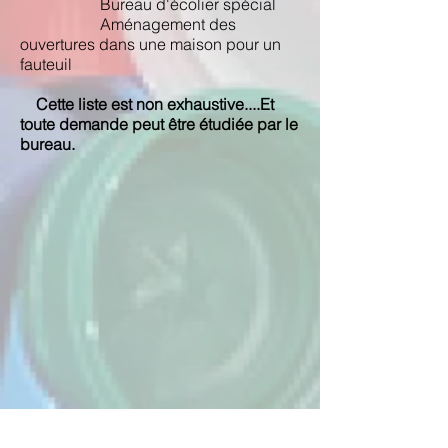
Bureau d'écolier spécial
Aménagement des
ouvertures dans une maison
pour un
fauteuil
Cette liste est non exhaustive....Et
toute
demande peut être étudiée par le
bureau.