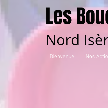
Les Bou
Nord Isè
Bienvenue
Nos Acti