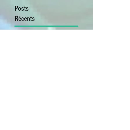
Posts
Récents
Après-Midi Théâtre du
dimanche 17 Nov. 24
Comme chaque année :
Après -midi "THÉÂTRE"
Lundi 1 juillet chargement
des bouchons